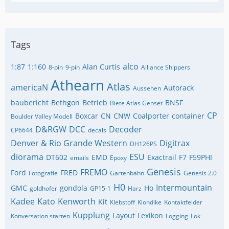
Tags
alco
1:87
1:160
Alan Curtis
8-pin
9-pin
Alliance Shippers
Athearn
Atlas
americaN
Autorack
Aussehen
baubericht
Bethgon
Betrieb
BNSF
Biete Atlas Genset
CP
Boxcar
CN
CNW
Coalporter
container
Boulder Valley Modell
D&RGW
DCC
Decoder
CP6644
decals
Denver & Rio Grande Western
Digitrax
DH126PS
diorama
ESU
DT602
EMD
Exactrail
F7
F59PHI
emails
Epoxy
Genesis
FREMO
Ford
FRED
Fotografie
Gartenbahn
Genesis 2.0
H0
Intermountain
GMC
gondola
Ho
goldhofer
GP15-1
Harz
Kadee
Kato
Kenworth
Kit
Klebstoff
Klondike
Kontaktfelder
Kupplung
Layout
Lexikon
Konversation starten
Logging
Lok