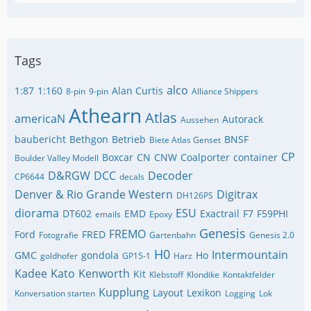
Tags
alco
1:87
1:160
Alan Curtis
8-pin
9-pin
Alliance Shippers
Athearn
Atlas
americaN
Autorack
Aussehen
baubericht
Bethgon
Betrieb
BNSF
Biete Atlas Genset
CP
Boxcar
CN
CNW
Coalporter
container
Boulder Valley Modell
D&RGW
DCC
Decoder
CP6644
decals
Denver & Rio Grande Western
Digitrax
DH126PS
diorama
ESU
DT602
EMD
Exactrail
F7
F59PHI
emails
Epoxy
Genesis
FREMO
Ford
FRED
Fotografie
Gartenbahn
Genesis 2.0
H0
Intermountain
GMC
gondola
Ho
goldhofer
GP15-1
Harz
Kadee
Kato
Kenworth
Kit
Klebstoff
Klondike
Kontaktfelder
Kupplung
Layout
Lexikon
Konversation starten
Logging
Lok