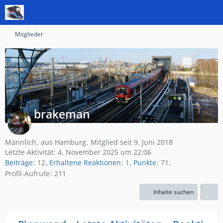
Mitglieder
brakeman
Männlich
aus Hamburg
Mitglied seit 9. Juni 2018
Letzte Aktivität:
4. November 2025 um 22:06
Beiträge
12
Erhaltene Reaktionen
1
Punkte
71
Profil-Aufrufe
211
Inhalte suchen