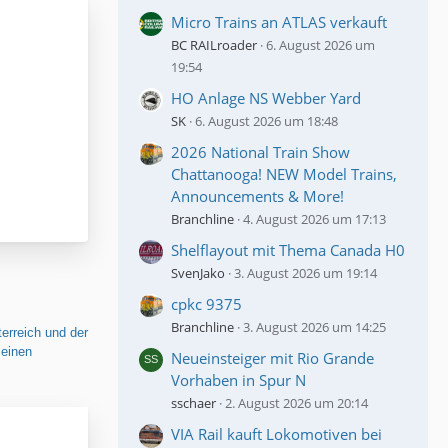
Micro Trains an ATLAS verkauft
BC RAILroader
6. August 2026 um
19:54
HO Anlage NS Webber Yard
SK
6. August 2026 um 18:48
2026 National Train Show
Chattanooga! NEW Model Trains,
Announcements & More!
Branchline
4. August 2026 um 17:13
Shelflayout mit Thema Canada H0
SvenJako
3. August 2026 um 19:14
cpkc 9375
Branchline
3. August 2026 um 14:25
erreich und der
 einen
Neueinsteiger mit Rio Grande
Vorhaben in Spur N
sschaer
2. August 2026 um 20:14
VIA Rail kauft Lokomotiven bei