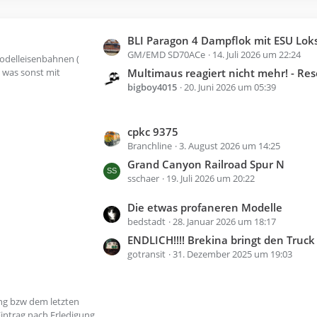
B
ä
e
g
i
e
L
BLI Paragon 4 Dampflok mit ESU Loksound V5 und Adapterplatine umgebaut aber Programmierungsprobleme 
t
GM/EMD SD70ACe
14. Juli 2026 um 22:24
e
odelleisenbahnen (
r
t
 was sonst mit
Multimaus reagiert nicht mehr! - Res
ä
z
bigboy4015
20. Juni 2026 um 05:39
g
t
e
e
L
cpkc 9375
B
Branchline
3. August 2026 um 14:25
e
e
t
Grand Canyon Railroad Spur N
i
z
sschaer
19. Juli 2026 um 20:22
t
t
r
L
Die etwas profaneren Modelle
e
ä
bedstadt
28. Januar 2026 um 18:17
e
B
g
t
ENDLICH!!!! Brekina bringt den Truck von Bandit u
e
e
z
gotransit
31. Dezember 2025 um 19:03
i
t
t
e
r
B
ung bzw dem letzten
ä
Eintrag nach Erledigung
e