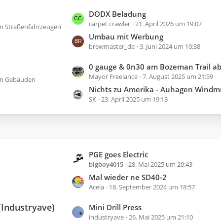
t
t
L
DODX Beladung
r
e
carpet crawler
21. April 2026 um 19:07
e
ä
B
von Straßenfahrzeugen
t
Umbau mit Werbung
g
e
z
brewmaster_de
3. Juni 2024 um 10:38
e
i
t
t
L
0 gauge & 0n30 am Bozeman Trail a
e
r
Mayor Freelance
7. August 2025 um 21:59
e
B
von Gebäuden
ä
t
Nichts zu Amerika - Auhagen Windm
e
g
z
SK
23. April 2025 um 19:13
i
e
t
t
e
r
B
ä
e
g
i
L
PGE goes Electric
e
t
bigboy4015
28. Mai 2025 um 20:43
e
r
t
Mal wieder ne SD40-2
ä
z
Acela
18. September 2024 um 18:57
g
t
(Industryave)
L
Mini Drill Press
e
e
industryave
26. Mai 2025 um 21:10
e
B