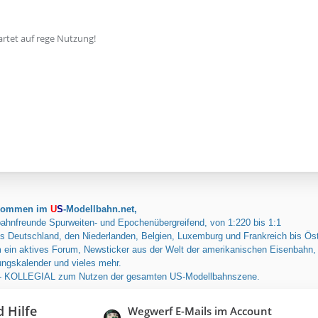
artet auf rege Nutzung!
llkommen im
U
S
-Modellbahn.net,
ahnfreunde Spurweiten- und Epochenübergreifend, von 1:220 bis 1:1
us Deutschland, den Niederlanden, Belgien, Luxemburg und Frankreich bis Öst
 ein aktives Forum, Newsticker aus der Welt der amerikanischen Eisenbahn,
ungskalender und vieles mehr.
 - KOLLEGIAL zum Nutzen der gesamten US-Modellbahnszene.
 Hilfe
L
Wegwerf E-Mails im Account