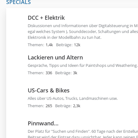
SPECIALS
DCC + Elektrik
Diskussionen und Informationen über Digitalsteuerung in M
egal welches System ), Sounddecoder, Schaltungen und alles
Elektronik in der Modellbahn zu tun hat.
Themen
1,4k
Beiträge
12k
Lackieren und Altern
Gespräche, Tipps und Ideen für Paintshops und Weathering.
Themen
336
Beiträge
3k
US-Cars & Bikes
Alles über US-Autos, Trucks, Landmaschinen usw.
Themen
265
Beiträge
2,3k
Pinnwand...
Der Platz für "Suchen und Finden". 60 Tage nach der Erstell
Beitrag wird der Eintrag dazu unsichtbar. Jeder kann seinen 