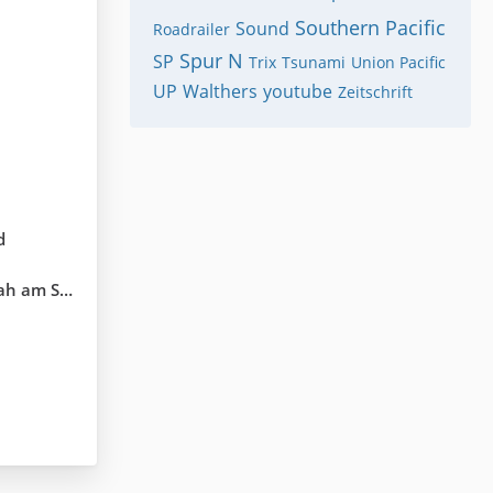
Southern Pacific
Sound
Roadrailer
Spur N
SP
Trix
Tsunami
Union Pacific
UP
Walthers
youtube
Zeitschrift
d
 wie es geht