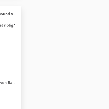
- Kann jemand helfen?
et nötig?
nd Snowman