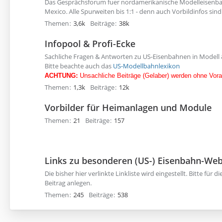
Das Gesprächsforum fuer nordamerikanische Modelleisenb
Mexico. Alle Spurweiten bis 1:1 - denn auch Vorbildinfos si
Themen
3,6k
Beiträge
38k
Infopool & Profi-Ecke
Sachliche Fragen & Antworten zu US-Eisenbahnen in Modell 
Bitte beachte auch das
US-Modellbahnlexikon
ACHTUNG:
Unsachliche Beiträge (Gelaber) werden ohne Vor
Themen
1,3k
Beiträge
12k
Vorbilder für Heimanlagen und Module
Themen
21
Beiträge
157
Links zu besonderen (US-) Eisenbahn-Web
Die bisher hier verlinkte Linkliste wird eingestellt. Bitte für di
Beitrag anlegen.
Themen
245
Beiträge
538