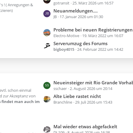
gotransit
25. März 2026 um 16:57
e
s ! ( Anregungen &
t
zieren)
Neuanmeldungen....
z
JB
17. Januar 2026 um 01:30
t
e
L
Probleme bei neuen Registrierungen als 
Electro-Motive
19. März 2022 um 16:07
B
e
e
t
Serverumzug des Forums
i
z
bigboy4015
24. Februar 2022 um 14:42
t
t
r
e
ä
B
g
e
e
i
L
Neueinsteiger mit Rio Grande Vorhaben i
t
sschaer
2. August 2026 um 20:14
e
evtl. schon einmal
r
t
nd zur Akzeptanz von
Alte Liebe rastet nicht
ä
os findet man auch im
z
Branchline
29. Juli 2026 um 15:43
g
t
e
e
B
L
Mal wieder etwas abgefackelt
e
DL109
8. August 2026 um 16:38