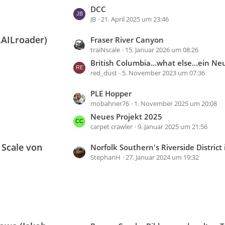
t
DCC
e
z
JB
21. April 2025 um 23:46
i
t
t
RAILroader)
L
Fraser River Canyon
e
r
traiNscale
15. Januar 2026 um 08:26
e
B
ä
t
British Columbia...what else...ein N
e
g
z
red_dust
5. November 2023 um 07:36
i
e
t
t
L
PLE Hopper
e
r
mobahner76
1. November 2025 um 20:08
e
B
ä
t
Neues Projekt 2025
e
g
z
carpet crawler
9. Januar 2025 um 21:56
i
e
t
t
 Scale von
L
Norfolk Southern's Riverside District in
e
r
StephanH
27. Januar 2024 um 19:32
e
B
ä
t
e
g
z
i
e
t
t
e
r
B
ä
e