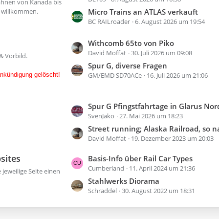
e
ahnen von Kanada bis
i
t
nd willkommen.
Micro Trains an ATLAS verkauft
t
z
BC RAILroader
6. August 2026 um 19:54
r
t
ä
e
L
Withcomb 65to von Piko
g
David Moffat
30. Juli 2026 um 09:08
B
e
& Vorbild.
e
e
t
Spur G, diverse Fragen
i
z
ankündigung gelöscht!
GM/EMD SD70ACe
16. Juli 2026 um 21:06
t
t
r
e
L
Spur G Pfingstfahrtage in Glarus Nor
ä
B
SvenJako
27. Mai 2026 um 18:23
e
g
e
t
Street running; Alaska Railroad, so nah am Straßenverlauf
e
i
z
David Moffat
19. Dezember 2023 um 20:03
t
t
r
sites
L
Basis-Info über Rail Car Types
e
ä
Cumberland
11. April 2024 um 21:36
e
B
e jeweilige Seite einen
g
t
Stahlwerks Diorama
e
e
z
Schraddel
30. August 2022 um 18:31
i
t
t
e
r