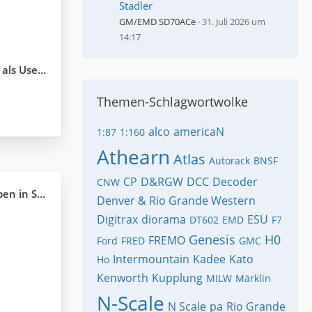
Stadler
GM/EMD SD70ACe
31. Juli 2026 um
14:17
User ???
Themen-Schlagwortwolke
alco
americaN
1:87
1:160
Athearn
Atlas
Autorack
BNSF
CP
D&RGW
DCC
Decoder
CNW
n Spur N
Denver & Rio Grande Western
Digitrax
diorama
ESU
DT602
EMD
F7
Genesis
H0
FREMO
Ford
FRED
GMC
Intermountain
Kadee
Kato
Ho
Kenworth
Kupplung
MILW
Märklin
N-Scale
N Scale
pa
Rio Grande