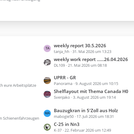
g
i
e
t
r
ä
g
e
L
weekly report 30.5.2026
tanja_hh
31. Mai 2026 um 13:23
e
t
weekly work report ......26.04.2026
z
DL109
21. Mai 2026 um 08:18
t
L
UPRR - GR
e
Panorama
9. August 2026 um 10:15
e
B
h eure Arbeitsplätze
t
Shelflayout mit Thema Canada H0
e
z
SvenJako
3. August 2026 um 19:14
i
t
t
e
L
Bauzugkran in 5'Zoll aus Holz
r
mabogie50
17. Juli 2026 um 18:31
B
e
ä
von Schienenfahrzeugen
e
t
C-25 in Nn3
g
i
z
K-37
22. Februar 2026 um 12:49
e