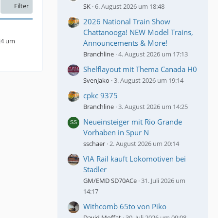
Filter
SK
6. August 2026 um 18:48
2026 National Train Show
Chattanooga! NEW Model Trains,
24 um
Announcements & More!
Branchline
4. August 2026 um 17:13
Shelflayout mit Thema Canada H0
SvenJako
3. August 2026 um 19:14
cpkc 9375
Branchline
3. August 2026 um 14:25
Neueinsteiger mit Rio Grande
Vorhaben in Spur N
sschaer
2. August 2026 um 20:14
VIA Rail kauft Lokomotiven bei
Stadler
GM/EMD SD70ACe
31. Juli 2026 um
14:17
Withcomb 65to von Piko
David Moffat
30. Juli 2026 um 09:08