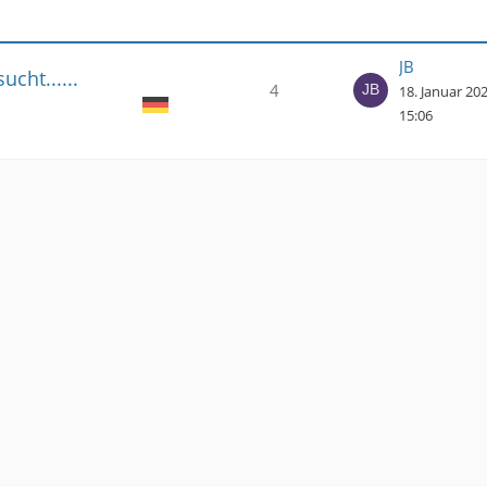
JB
cht......
4
18. Januar 20
15:06