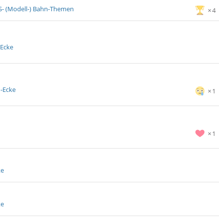
S- (Modell-) Bahn-Themen
4
-Ecke
i-Ecke
1
1
ke
ke