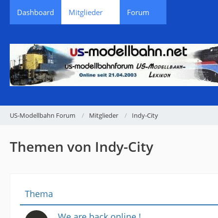
Dashboard
Mitglieder
Forum
US-Modellbahn Forum
Mitglieder
Indy-City
Themen von Indy-City
Thema
We are back online !