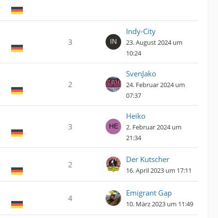
Indy-City
3
23. August 2024 um
10:24
SvenJako
2
24. Februar 2024 um
07:37
Heiko
3
2. Februar 2024 um
21:34
Der Kutscher
2
16. April 2023 um 17:11
Emigrant Gap
4
10. März 2023 um 11:49