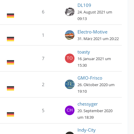
DL109
6
24. August 2021 um
09:13
Electro-Motive
1
31. März 2021 um 20:22
toasty
7
16. Januar 2021 um
15:30
GMO-Frisco
2
26. Oktober 2020 um
19:10
chessyger
5
20. September 2020
um 18:39
Indy-City