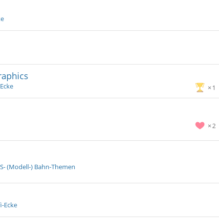
ke
raphics
-Ecke
1
2
S- (Modell-) Bahn-Themen
i-Ecke