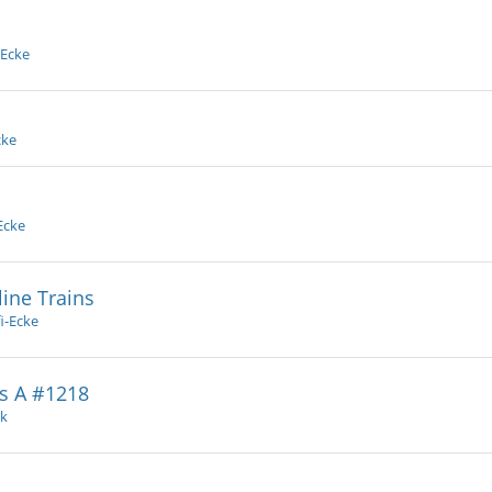
-Ecke
cke
Ecke
ine Trains
i-Ecke
ss A #1218
ik