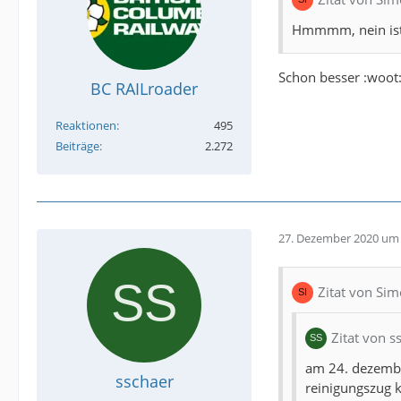
Hmmmm, nein ist 
Schon besser :woot
BC RAILroader
Reaktionen
495
Beiträge
2.272
27. Dezember 2020 um 
Zitat von Si
Zitat von s
am 24. dezembe
sschaer
reinigungszug k