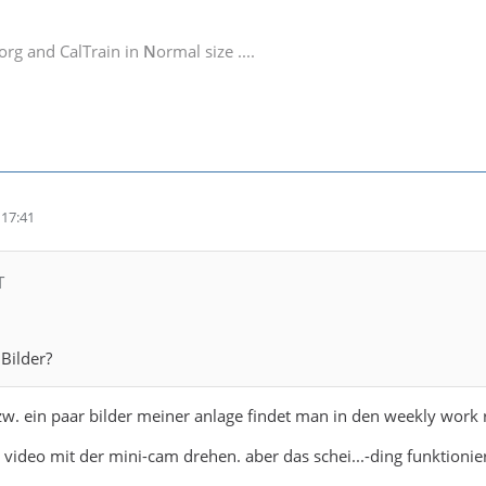
org and CalTrain in
N
ormal size ....
17:41
T
 Bilder?
bzw. ein paar bilder meiner anlage findet man in den weekly work
n video mit der mini-cam drehen. aber das schei...-ding funktionie