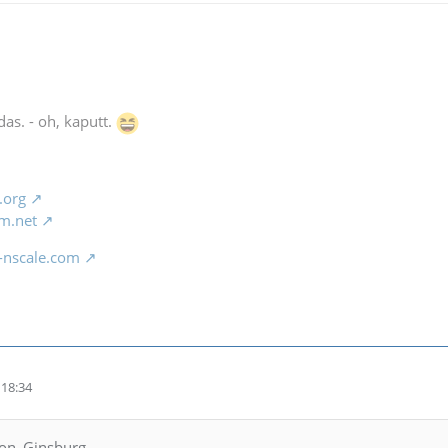
das. - oh, kaputt.
.org
m.net
-nscale.com
18:34
mon_Ginsburg