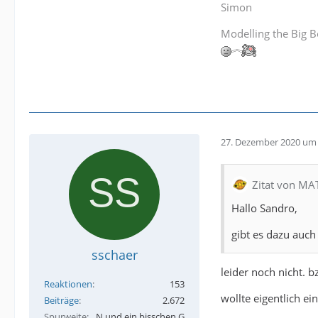
Simon
Modelling the Big B
27. Dezember 2020 um 
Zitat von MA
Hallo Sandro,
gibt es dazu auch
sschaer
leider noch nicht. 
Reaktionen
153
wollte eigentlich ei
Beiträge
2.672
Spurweite
N und ein bisschen G