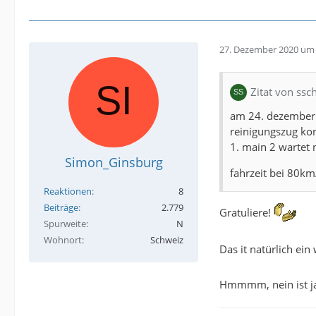
27. Dezember 2020 um 
Zitat von ssc
am 24. dezember w
reinigungszug kon
1. main 2 wartet 
Simon_Ginsburg
fahrzeit bei 80km
Reaktionen
8
Beiträge
2.779
Gratuliere!
Spurweite
N
Wohnort
Schweiz
Das it natürlich ein
Hmmmm, nein ist ja