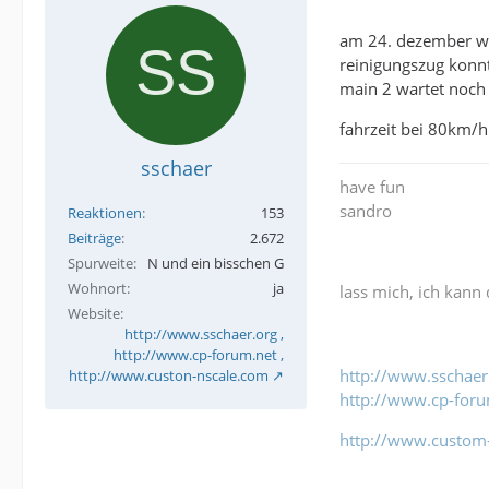
am 24. dezember wur
reinigungszug konnt
main 2 wartet noch
fahrzeit bei 80km/h
sschaer
have fun
sandro
Reaktionen
153
Beiträge
2.672
Spurweite
N und ein bisschen G
Wohnort
ja
lass mich, ich kann 
Website
http://www.sschaer.org ,
http://www.cp-forum.net ,
http://www.sschaer
http://www.custon-nscale.com
http://www.cp-foru
http://www.custom