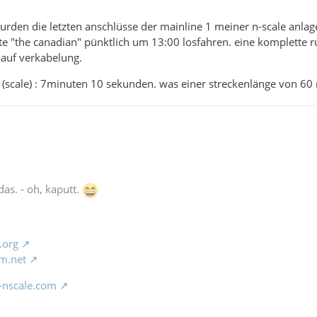
den die letzten anschlüsse der mainline 1 meiner n-scale anlag
e "the canadian" pünktlich um 13:00 losfahren. eine komplette ru
 auf verkabelung.
 (scale) : 7minuten 10 sekunden. was einer streckenlänge von 60 
das. - oh, kaputt.
.org
m.net
-nscale.com