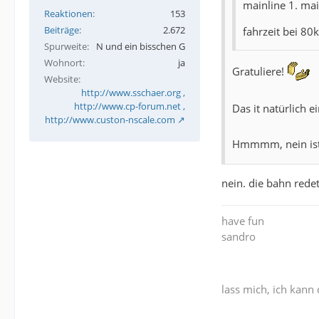
mainline 1. mai
Reaktionen
153
Beiträge
2.672
fahrzeit bei 80
Spurweite
N und ein bisschen G
Wohnort
ja
Gratuliere!
Website
http://www.sschaer.org ,
http://www.cp-forum.net ,
Das it natürlich e
http://www.custon-nscale.com
Hmmmm, nein ist 
nein. die bahn rede
have fun
sandro
lass mich, ich kann 