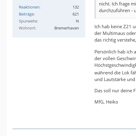
nicht. Ich frage 
Reaktionen
132
durchzuführen - u
Beiträge
621
Spurweite
N
Ich hab keine Z21 u
Wohnort
Bremerhaven
der Multimaus oder
das richtig verstehe
Persönlich hab ich 
der vollen Geschwin
Höchstgeschwindigk
während die Lok fäh
und Lautstärke und
Das soll nur deine 
MfG, Heiko