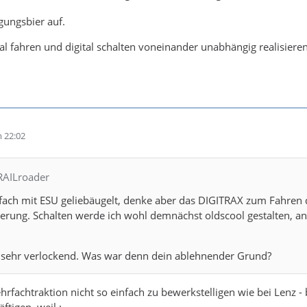
gungsbier auf.
tal fahren und digital schalten voneinander unabhängig realisie
 22:02
 RAILroader
ach mit ESU geliebäugelt, denke aber das DIGITRAX zum Fahren da
rung. Schalten werde ich wohl demnächst oldscool gestalten, anal
ch sehr verlockend. Was war denn dein ablehnender Grund?
Mehrfachtraktion nicht so einfach zu bewerkstelligen wie bei Lenz
ftigen, weil :