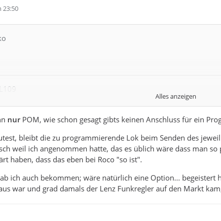
 23:50
ko
DL109
Alles anzeigen
 Loks nach einer besonders langsamen "Musterlok" ein, indem ic
ge fein justiere, bis die beiden exakt gleich schnell fahren. Bei
ann
nur
POM, wie schon gesagt gibts keinen Anschluss für ein Pro
 frage mich, wie kommen alle anderen damit zurecht? Ich sehe kei
utest, bleibt die zu programmierende Lok beim Senden des jeweil
uführen - und mehrere (verschiedene) Loks in Mehrfachtraktion 
sch weil ich angenommen hatte, das es üblich wäre dass man so 
rt haben, dass das eben bei Roco "so ist".
 und will sie auch nicht verteidigen, aber wie meinst du "das geh
ab ich auch bekommen; wäre natürlich eine Option... begeistert
s oder der App nicht auf PoM (Programming on Main) wechseln, o
us war und grad damals der Lenz Funkregler auf den Markt kam,
htig verstehe, ich bin da ja immer neugierig
h auch lange Zeit eine "Muster-Lok" voraus fahren lassen und die h