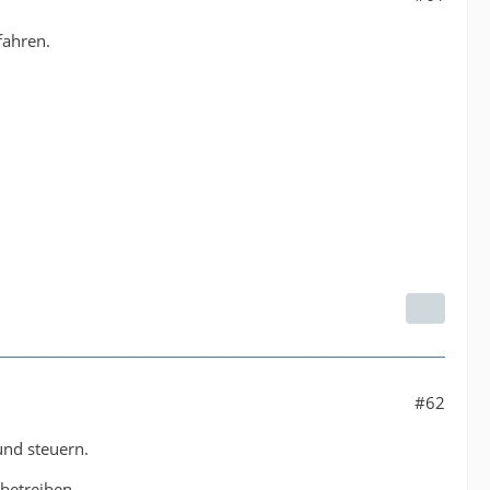
fahren.
#62
und steuern.
betreiben.