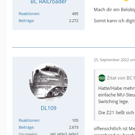
BC RAILroader
Mach dir ein Belobi
Reaktionen
495
Somit kann ich digi
Beiträge
2.272
25. September 2022 um
Zitat von BC
Hatte/Habe mehrf
einfache MU-Steue
Switching lege.
DL109
Die Z21 ließt si
Reaktionen
105
Beiträge
2.673
offensichtlich ist 
Spurweite
H0, H0n3, H0n2
eingehend zu beschä