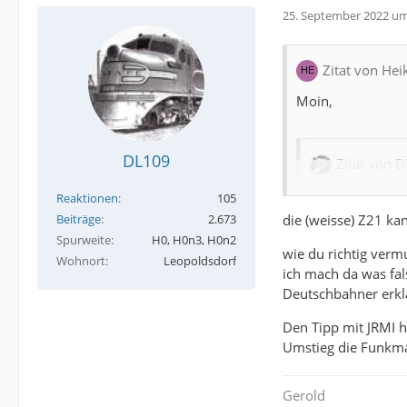
25. September 2022 um
Zitat von Hei
Moin,
DL109
Zitat von 
Ich stelle alle
Reaktionen
105
CV5 und 6 solan
die (weisse) Z21 k
Beiträge
2.673
eben nicht. Ich
Spurweite
H0, H0n3, H0n2
wie du richtig verm
Methode durchz
Wohnort
Leopoldsdorf
ich mach da was fal
Betriebes.
Deutschbahner erklä
Ich hab keine Z21
Den Tipp mit JRMI h
mit der Multimau
Umstieg die Funkma
damit ich das ric
Gerold
Persönlich hab ic