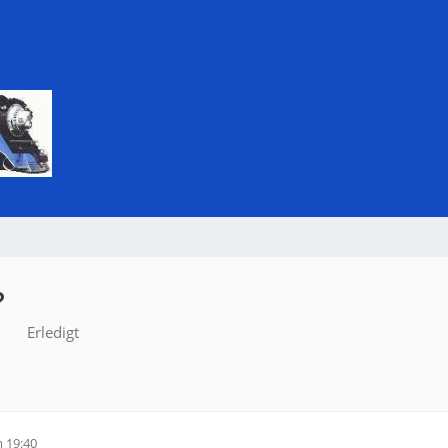
?
Erledigt
 19:40