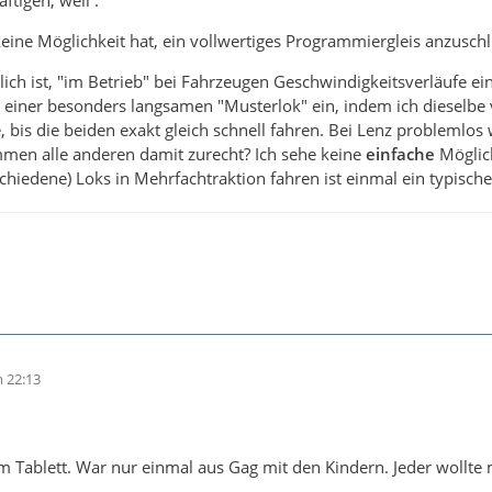
 keine Möglichkeit hat, ein vollwertiges Programmiergleis anzusch
glich ist, "im Betrieb" bei Fahrzeugen Geschwindigkeitsverläufe ei
ch einer besonders langsamen "Musterlok" ein, indem ich diesel
e, bis die beiden exakt gleich schnell fahren. Bei Lenz problemlo
mmen alle anderen damit zurecht? Ich sehe keine
einfache
Möglich
chiedene) Loks in Mehrfachtraktion fahren ist einmal ein typisch
 22:13
m Tablett. War nur einmal aus Gag mit den Kindern. Jeder wollte