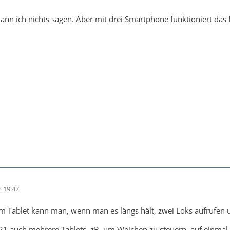
 kann ich nichts sagen. Aber mit drei Smartphone funktioniert das 
 19:47
em Tablet kann man, wenn man es längs hält, zwei Loks aufrufen 
1 auch mehrere Tablets, zB. um Weichen zu steuern, auf einmal 