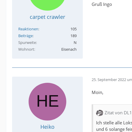
Gruß Ingo
carpet crawler
Reaktionen
105
Beiträge
189
Spurweite
N
Wohnort
Eisenach
25. September 2022 um
Moin,
Zitat von DL
Ich stelle alle L
Heiko
und 6 solange fei