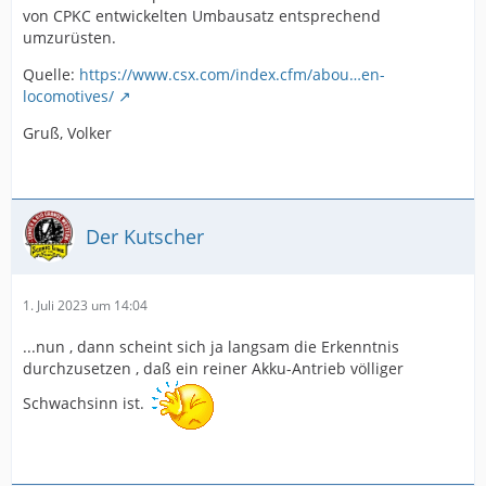
Batterien aus europäischer Fertigung mit 1,3 MWh
von CPKC entwickelten Umbausatz entsprechend
ersetzt wurden.
umzurüsten.
Die Batterien werden im Betrieb durch die
Quelle:
https://www.csx.com/index.cfm/abou…en-
Brennstoffzellen und Bremsstrom geladen. Die
locomotives/
Batterien liefern der Strom für die Fahrmotoren.
Gruß, Volker
CP plant, zwei weitere Loks umzurüsten. Details habe
ich nicht gefunden.
https://www.railwayage.com/mechanical/loc…ogram-
advances/
Der Kutscher
https://www.trains.com/trn/news-revie…st-revenue-
run/
1. Juli 2023 um 14:04
https://www.globalrailwayreview.com/news/119246/cp…
motive-program/
...nun , dann scheint sich ja langsam die Erkenntnis
durchzusetzen , daß ein reiner Akku-Antrieb völliger
https://fi.linkedin.com/posts/leclanch…3154364416-
IaEv
Schwachsinn ist.
Gruß, Volker