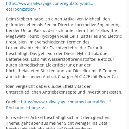
https://www.railwayage.com/regulatory/bid…
ecarbonization/
Beim Stöbern habe ich einen Artikel von Micheal Iden
gefunden, ehemals Senior Director Locomotive Engineering
bei der Union Pacific, der sich unter dem Titel "Follow the
Megawatt-Hours: Hydrogen Fuel Cells, Batteries and Electric
Propulsion" mit verschiedenen Formen des
Lokomotivantriebs für Frachtverkehre der Zukunft
beschäftigt. Das geht von der Diesel-Hybrid-Lok, über
Batterieloks, Loks mit Wasserstoffbrennstoffzelle etc zur
guten altmodischen Elektrifizierung nur der
höchstbelasteten Stecken und zur Diesellok mit E-Tender
ähnlich der neuen Amtrak Charger ALC-42E mit Power Car.
Iden vergleicht dabei u.a.die Effektivität der
unterschiedlichen Antriebskonzepte und Investitionskosten.
Quelle:
https://www.railwayage.com/mechanical/loc…?
RAchannel=home
Ein weiterer Artikel beschäftigt sich mit dem gleichen
Thema, geht aber aus meiner Sicht weniger ins Detail,
beschränkt sich abr nicht auf Frachtverkehr: