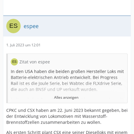
espee
1. Juli 2023 um 12:01
Zitat von espee
In den USA haben die beiden großen Hersteller Loks mit
Batterie-elektrischen Antrieb entwickelt. Bei Progress
Rail ist es die Joule Serie, bei Wabtec die FLXdrive Serie,
die auch an BNSF und UP verkauft wurden.
Alles anzeigen
In Kanada hat Canadian Pacific jetzt begonnen, eine mit
Brennstoffzellen und Batterien ausgerüstete Line-Haul
CPKC und CSX haben am 22. Juni 2023 bekannt gegeben, bei
Lokomotive, CP 1001, zu testen. Bei CP 1001 handelt sich
der Entwicklung von Lokomotiven mit Wasserstoff-
um eine umgebaute SD40-2F, bei der Dieselmotor und
Brennstoffzellen zusammenarbeiten zu wollen.
Alternator entfernt und durch Ballard Brennstoffzellen
mit 1,2 MW Leistung und Leclanché SA Lithium-Ionen
Als ersten Schritt plant CSX eine seiner Dieselloks mit einem