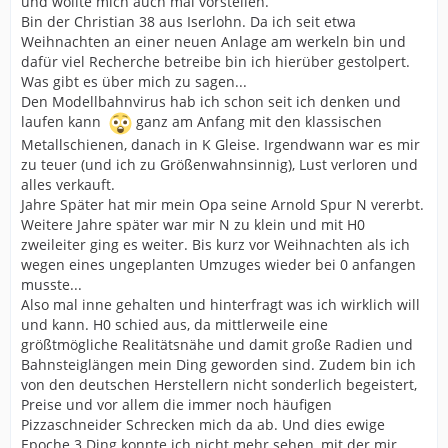
und wollte mich auch mal vorstellen.
Bin der Christian 38 aus Iserlohn. Da ich seit etwa
Weihnachten an einer neuen Anlage am werkeln bin und
dafür viel Recherche betreibe bin ich hierüber gestolpert.
Was gibt es über mich zu sagen...
Den Modellbahnvirus hab ich schon seit ich denken und
laufen kann
ganz am Anfang mit den klassischen
Metallschienen, danach in K Gleise. Irgendwann war es mir
zu teuer (und ich zu Größenwahnsinnig), Lust verloren und
alles verkauft.
Jahre Später hat mir mein Opa seine Arnold Spur N vererbt.
Weitere Jahre später war mir N zu klein und mit H0
zweileiter ging es weiter. Bis kurz vor Weihnachten als ich
wegen eines ungeplanten Umzuges wieder bei 0 anfangen
musste...
Also mal inne gehalten und hinterfragt was ich wirklich will
und kann. H0 schied aus, da mittlerweile eine
größtmögliche Realitätsnähe und damit große Radien und
Bahnsteiglängen mein Ding geworden sind. Zudem bin ich
von den deutschen Herstellern nicht sonderlich begeistert,
Preise und vor allem die immer noch häufigen
Pizzaschneider Schrecken mich da ab. Und dies ewige
Epoche 3 Ding konnte ich nicht mehr sehen, mit der mir