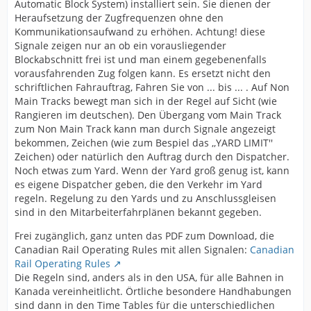
Automatic Block System) installiert sein. Sie dienen der
Heraufsetzung der Zugfrequenzen ohne den
Kommunikationsaufwand zu erhöhen. Achtung! diese
Signale zeigen nur an ob ein vorausliegender
Blockabschnitt frei ist und man einem gegebenenfalls
vorausfahrenden Zug folgen kann. Es ersetzt nicht den
schriftlichen Fahrauftrag, Fahren Sie von ... bis ... . Auf Non
Main Tracks bewegt man sich in der Regel auf Sicht (wie
Rangieren im deutschen). Den Übergang vom Main Track
zum Non Main Track kann man durch Signale angezeigt
bekommen, Zeichen (wie zum Bespiel das ,,YARD LIMIT''
Zeichen) oder natürlich den Auftrag durch den Dispatcher.
Noch etwas zum Yard. Wenn der Yard groß genug ist, kann
es eigene Dispatcher geben, die den Verkehr im Yard
regeln. Regelung zu den Yards und zu Anschlussgleisen
sind in den Mitarbeiterfahrplänen bekannt gegeben.
Frei zugänglich, ganz unten das PDF zum Download, die
Canadian Rail Operating Rules mit allen Signalen:
Canadian
Rail Operating Rules
Die Regeln sind, anders als in den USA, für alle Bahnen in
Kanada vereinheitlicht. Örtliche besondere Handhabungen
sind dann in den Time Tables für die unterschiedlichen