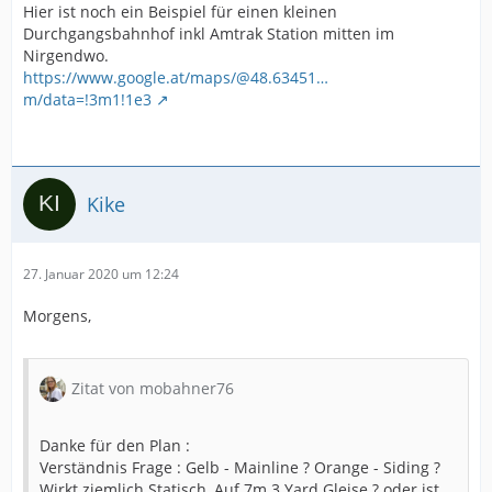
Hier ist noch ein Beispiel für einen kleinen
Durchgangsbahnhof inkl Amtrak Station mitten im
Nirgendwo.
https://www.google.at/maps/@48.63451…
m/data=!3m1!1e3
Kike
27. Januar 2020 um 12:24
Morgens,
Zitat von mobahner76
Danke für den Plan :
Verständnis Frage : Gelb - Mainline ? Orange - Siding ?
Wirkt ziemlich Statisch, Auf 7m 3 Yard Gleise ? oder ist