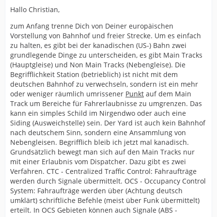
Hallo Christian,
zum Anfang trenne Dich von Deiner europäischen
Vorstellung von Bahnhof und freier Strecke. Um es einfach
zu halten, es gibt bei der kanadischen (US-) Bahn zwei
grundlegende Dinge zu unterscheiden, es gibt Main Tracks
(Hauptgleise) und Non Main Tracks (Nebengleise). Die
Begrifflichkeit Station (betrieblich) ist nicht mit dem
deutschen Bahnhof zu verwechseln, sondern ist ein mehr
oder weniger räumlich umrissener
Punkt
auf dem Main
Track um Bereiche für Fahrerlaubnisse zu umgrenzen. Das
kann ein simples Schild im Nirgendwo oder auch eine
Siding (Ausweichstelle) sein. Der Yard ist auch kein Bahnhof
nach deutschem Sinn, sondern eine Ansammlung von
Nebengleisen. Begrifflich bleib ich jetzt mal kanadisch.
Grundsätzlich bewegt man sich auf den Main Tracks nur
mit einer Erlaubnis vom Dispatcher. Dazu gibt es zwei
Verfahren. CTC - Centralized Traffic Control: Fahraufträge
werden durch Signale übermittelt. OCS - Occupancy Control
System: Fahraufträge werden über (Achtung deutsch
umklärt) schriftliche Befehle (meist über Funk übermittelt)
erteilt. In OCS Gebieten können auch Signale (ABS -