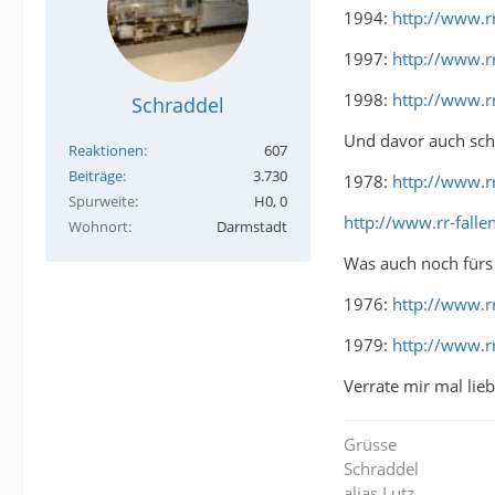
1994:
http://www.rr
1997:
http://www.rr
1998:
http://www.rr
Schraddel
Und davor auch sch
Reaktionen
607
Beiträge
3.730
1978:
http://www.rr
Spurweite
H0, 0
http://www.rr-falle
Wohnort
Darmstadt
Was auch noch fürs M
1976:
http://www.rr
1979:
http://www.rr
Verrate mir mal lie
Grüsse
Schraddel
alias Lutz