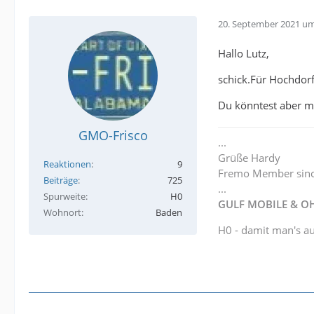
20. September 2021 um
Hallo Lutz,
schick.Für Hochdor
Du könntest aber ma
GMO-Frisco
...
Grüße Hardy
Reaktionen
9
Fremo Member sin
Beiträge
725
...
Spurweite
H0
GULF MOBILE & OH
Wohnort
Baden
H0 - damit man's au