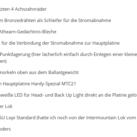
atzten 4 Achszahnräder
m Bronzedrähten als Schleifer für die Stromabnahme
-Athearn-Gedächtnis-Bleche
en für die Verbindung der Stromabnahme zur Hauptplatine
3-Punktlagerung (hier lächerlich einfach durch Einlegen einer kle
en)
inorkeln oben aus dem Ballastgewicht
en Hauptplatine Hardy-Spezial MTC21
eiße LED für Head- und Back Up Light direkt an die Platine gelö
er Lok
ESU Lopi Standard (hatte ich noch von der Intermountain Lok vo
coders