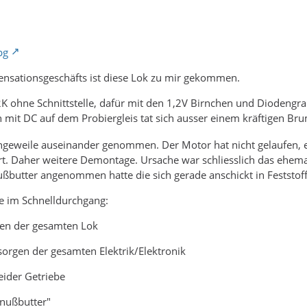
ensationsgeschäfts ist diese Lok zu mir gekommen.
2K ohne Schnittstelle, dafür mit den 1,2V Birnchen und Diodengra
 mit DC auf dem Probiergleis tat sich ausser einem kräftigen Br
ngeweile auseinander genommen. Der Motor hat nicht gelaufen, e
rt. Daher weitere Demontage. Ursache war schliesslich das ehemal
ußbutter angenommen hatte die sich gerade anschickt in Feststof
te im Schnelldurchgang:
en der gesamten Lok
sorgen der gesamten Elektrik/Elektronik
eider Getriebe
dnußbutter"