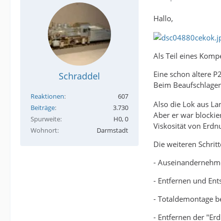
Hallo,
Als Teil eines Komp
Eine schon ältere P
Schraddel
Beim Beaufschlagen
Reaktionen
607
Also die Lok aus La
Beiträge
3.730
Aber er war blockie
Spurweite
H0, 0
Viskosität von Erdn
Wohnort
Darmstadt
Die weiteren Schrit
- Auseinandernehm
- Entfernen und Ent
- Totaldemontage b
- Entfernen der "Er