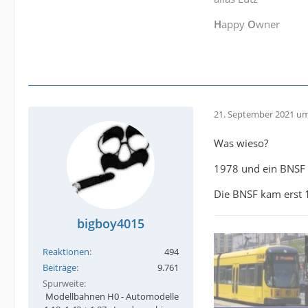
H
appy
O
wner
21. September 2021 um
Was wieso?
1978 und ein BNSF 
Die BNSF kam erst 1
bigboy4015
Reaktionen
494
Beiträge
9.761
Spurweite
Modellbahnen H0 - Automodelle