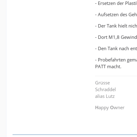
- Ersetzen der Plas
- Aufsetzen des Ge
- Der Tank hielt nic
- Dort M1,8 Gewind
- Den Tank nach en
- Probefahrten gema
PATT macht.
Grüsse
Schraddel
alias Lutz
H
appy
O
wner