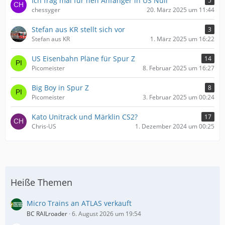
Ich frag mal für nen Anfänger in US Null
5
chessyger
20. März 2025 um 11:44
Stefan aus KR stellt sich vor
3
Stefan aus KR
1. März 2025 um 16:22
US Eisenbahn Pläne für Spur Z
14
Picomeister
8. Februar 2025 um 16:27
Big Boy in Spur Z
8
Picomeister
3. Februar 2025 um 00:24
Kato Unitrack und Märklin CS2?
17
Chris-US
1. Dezember 2024 um 00:25
Heiße Themen
Micro Trains an ATLAS verkauft
BC RAILroader
6. August 2026 um 19:54