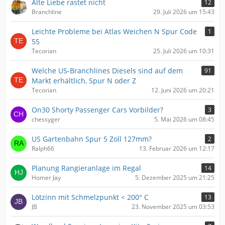
Alte Liebe rastet nicht
12
Branchline
29. Juli 2026 um 15:43
Leichte Probleme bei Atlas Weichen N Spur Code
1
55
Tecorian
25. Juli 2026 um 10:31
Welche US-Branchlines Diesels sind auf dem
91
Markt erhältlich, Spur N oder Z
Tecorian
12. Juni 2026 um 20:21
On30 Shorty Passenger Cars Vorbilder?
3
chessyger
5. Mai 2026 um 08:45
US Gartenbahn Spur 5 Zoll 127mm?
2
Ralph66
13. Februar 2026 um 12:17
Planung Rangieranlage im Regal
14
Homer Jay
5. Dezember 2025 um 21:25
Lötzinn mit Schmelzpunkt < 200° C
13
JB
23. November 2025 um 03:53