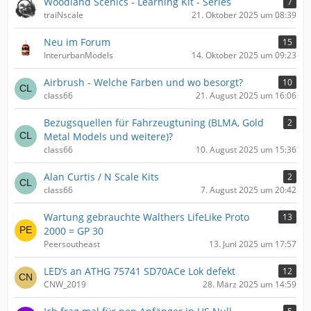
Woodland Scenics - Learning Kit - Series
7
traiNscale
21. Oktober 2025 um 08:39
Neu im Forum
15
InterurbanModels
14. Oktober 2025 um 09:23
Airbrush - Welche Farben und wo besorgt?
10
class66
21. August 2025 um 16:06
Bezugsquellen für Fahrzeugtuning (BLMA, Gold
2
Metal Models und weitere)?
class66
10. August 2025 um 15:36
Alan Curtis / N Scale Kits
2
class66
7. August 2025 um 20:42
Wartung gebrauchte Walthers LifeLike Proto
13
2000 = GP 30
Peersoutheast
13. Juni 2025 um 17:57
LED’s an ATHG 75741 SD70ACe Lok defekt
12
CNW_2019
28. März 2025 um 14:59