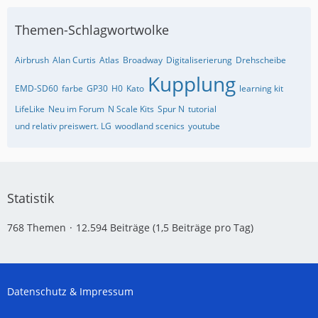
Themen-Schlagwortwolke
Airbrush
Alan Curtis
Atlas
Broadway
Digitaliserierung
Drehscheibe
Kupplung
EMD-SD60
farbe
GP30
H0
Kato
learning kit
LifeLike
Neu im Forum
N Scale Kits
Spur N
tutorial
und relativ preiswert. LG
woodland scenics
youtube
Statistik
768 Themen
12.594 Beiträge (1,5 Beiträge pro Tag)
Datenschutz & Impressum